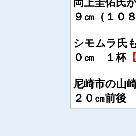
岡上圭佑氏
９㎝（１０
シモムラ氏
０㎝ １杯
尼崎市の山
２０㎝前後