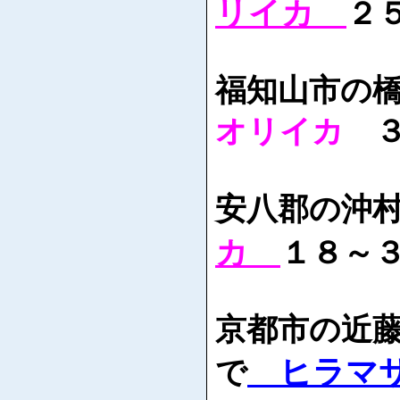
リイカ
２
福知山市の
オリイカ
安八郡の沖
カ
１８～
京都市の近
ヒラマ
で