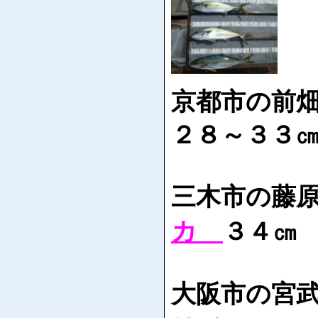
京都市の前
２８～３３
三木市の藤
カ
３４㎝
大阪市の宮