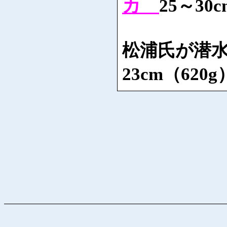
カ
25～3
松浦氏が潜
23cm（62