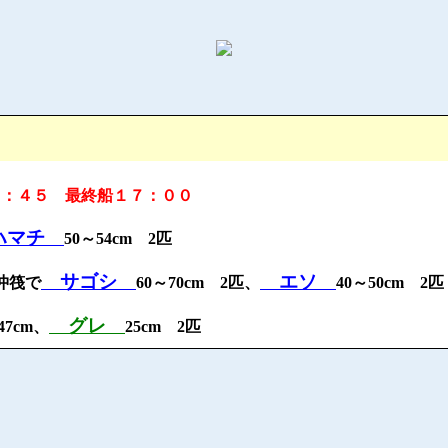
５：４５ 最終船１７：００
ハマチ
50～54cm 2匹
サゴシ
エソ
沖筏で
60～70cm 2匹、
40～50cm 2
グレ
47cm、
25cm 2匹