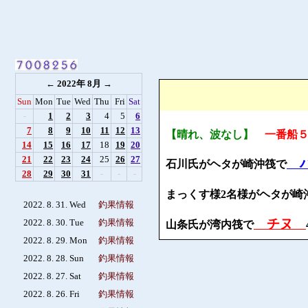
←
2022年 8月
→
Sun
Mon
Tue
Wed
Thu
Fri
Sat
-
1
2
3
4
5
6
7
8
9
10
11
12
13
【晴れ、波なし】
一番船
14
15
16
17
18
19
20
21
22
23
24
25
26
27
石川氏がヘタが崎沖筏で
28
29
30
31
-
-
-
まっくす様2名様がヘタが崎
2022. 8. 31. Wed
釣果情報
チヌ
2022. 8. 30. Tue
釣果情報
山条氏が湾内筏で
2022. 8. 29. Mon
釣果情報
2022. 8. 28. Sun
釣果情報
2022. 8. 27. Sat
釣果情報
2022. 8. 26. Fri
釣果情報