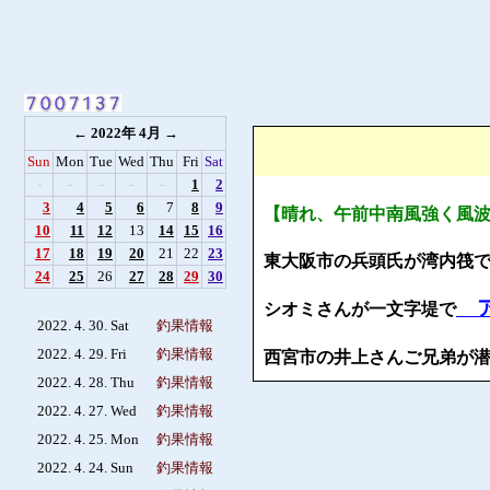
←
2022年 4月
→
Sun
Mon
Tue
Wed
Thu
Fri
Sat
-
-
-
-
-
1
2
3
4
5
6
7
8
9
【晴れ、午前中南風強く風
10
11
12
13
14
15
16
17
18
19
20
21
22
23
東大阪市の兵頭氏が湾内筏
24
25
26
27
28
29
30
シオミさんが一文字堤で
2022. 4. 30. Sat
釣果情報
2022. 4. 29. Fri
釣果情報
西宮市の井上さんご兄弟が
2022. 4. 28. Thu
釣果情報
2022. 4. 27. Wed
釣果情報
2022. 4. 25. Mon
釣果情報
2022. 4. 24. Sun
釣果情報