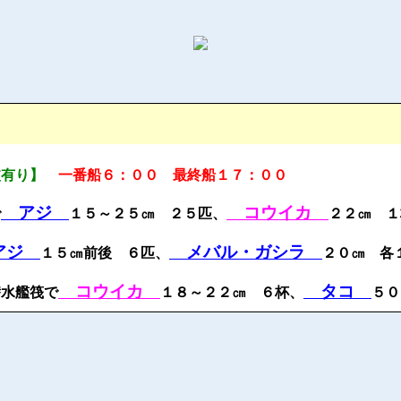
波有り】
一番船６：００ 最終船１７：００
アジ
コウイカ
で
１５～２５㎝ ２５匹、
２２㎝ 
アジ
メバル・ガシラ
１５㎝前後 ６匹、
２０㎝ 各
コウイカ
タコ
潜水艦筏で
１８～２２㎝ ６杯、
５