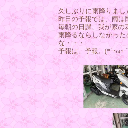
久しぶりに雨降りまし
昨日の予報では、雨は
毎朝の日課、我が家の
雨降るならしなかった
な・・・
予報は、予報。(*´･ω･