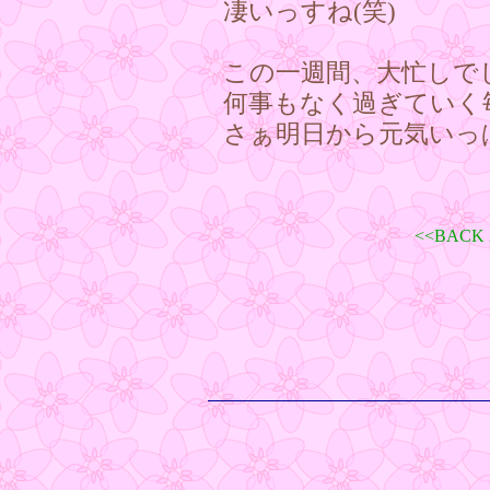
凄いっすね(笑)
この一週間、大忙しで
何事もなく過ぎていく
さぁ明日から元気いっぱ
<<BAC