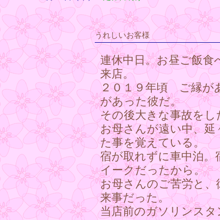
うれしいお客様
連休中日。お昼ご飯食
来店。
２０１９年頃 ご縁が
があった彼だ。
その後大きな事故をし
お母さんが遠い中、延
た事を覚えている。
宿が取れずに車中泊。
イークだったから。
お母さんのご苦労と、
来事だった。
当店前のガソリンスタ