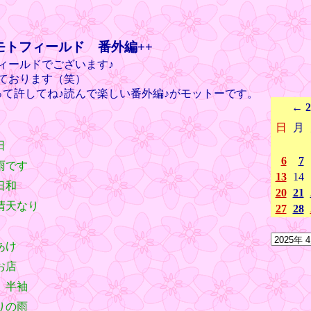
モトフィールド 番外編++
ィールドでございます♪
ております（笑）
って許してね♪読んで楽しい番外編♪がモットーです。
←
日
月
-
-
日
6
7
雨です
13
14
日和
20
21
晴天なり
27
28
あけ
お店
、半袖
りの雨