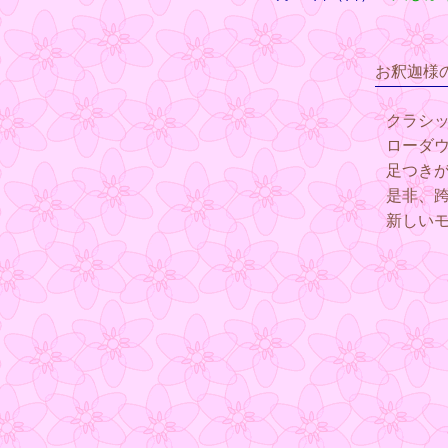
お釈迦様
クラシッ
ローダ
足つきが
是非、跨
新しいモ