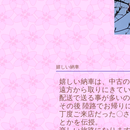
嬉しい納車
嬉しい納車は、中古の
遠方から取りにきて
配送で送る事が多い
その後 陸路でお帰り
丁度ご来店だった〇
とかを伝授。