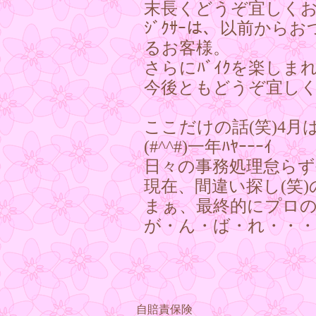
末長くどうぞ宜しく
ｼﾞｸｻｰは、以前か
るお客様。
さらにﾊﾞｲｸを楽しま
今後ともどうぞ宜しくお
ここだけの話(笑)4
(#^^#)一年ﾊﾔｰｰｰｲ
日々の事務処理怠ら
現在、間違い探し(笑
まぁ、最終的にプロ
が・ん・ば・れ・・・ﾜ
自賠責保険