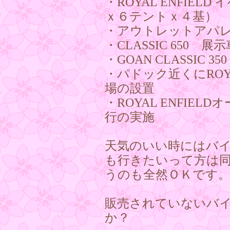
・ROYAL ENFIE
ｘ６テントｘ４基）
・アウトレットアパ
・CLASSIC 650 展
・GOAN CLASSIC 3
・パドック近くにROYA
場の設置
・ROYAL ENFIE
行の実施
天気のいい時にはバ
も行きたいって方は
うのも全然ＯＫです
販売されていないバ
か？