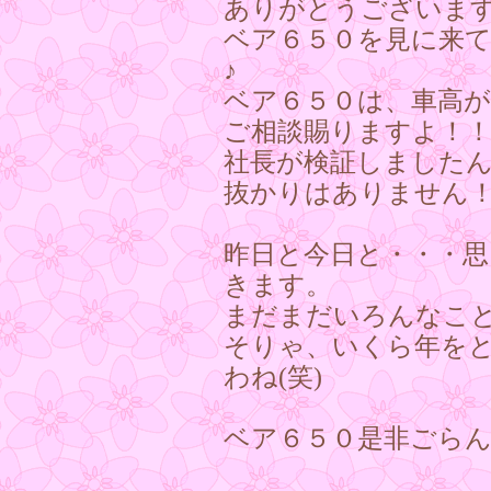
ありがとうございま
ベア６５０を見に来
♪
ベア６５０は、車高
ご相談賜りますよ！
社長が検証しましたんで
抜かりはありません
昨日と今日と・・・
きます。
まだまだいろんなこ
そりゃ、いくら年を
わね(笑)
ベア６５０是非ごらんく