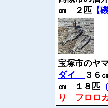
㎝ ２匹
【
宝塚市のヤ
ダイ
３６
㎝ １８匹
り フロロ