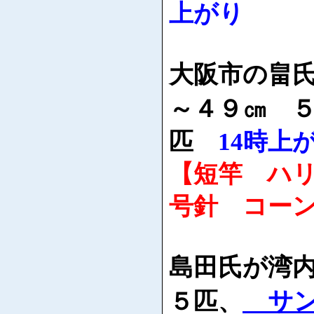
上がり
大阪市の畠
～４９㎝ 
匹
14時上
【短竿 ハ
号針 コー
島田氏が湾
サ
５匹、