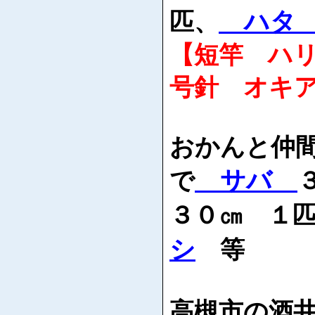
ハ
匹、
【短竿 ハ
号針 オキ
おかんと仲
サバ
で
３０㎝ １
シ
等
高槻市の酒