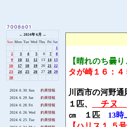
←
2024年 6月
→
Sun
Mon
Tue
Wed
Thu
Fri
Sat
-
-
-
-
-
-
1
2
3
4
5
6
7
8
【晴れのち曇り
9
10
11
12
13
14
15
16
17
18
19
20
21
22
タが崎１６：４
23
24
25
26
27
28
29
30
-
-
-
-
-
-
川西市の河野通
2024. 6. 30. Sun
釣果情報
2024. 6. 29. Sat
釣果情報
チヌ
１匹、
2024. 6. 28. Fri
釣果情報
2024. 6. 26. Wed
釣果情報
㎝ １匹
13
2024. 6. 25. Tue
釣果情報
【ハリス１.５