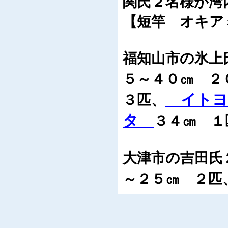
関氏２名様が湾
【短竿 オキア
福知山市の氷上
５～４０㎝ ２
イトヨ
３匹、
タ
３４㎝ １
大津市の吉田氏
～２５㎝ ２匹