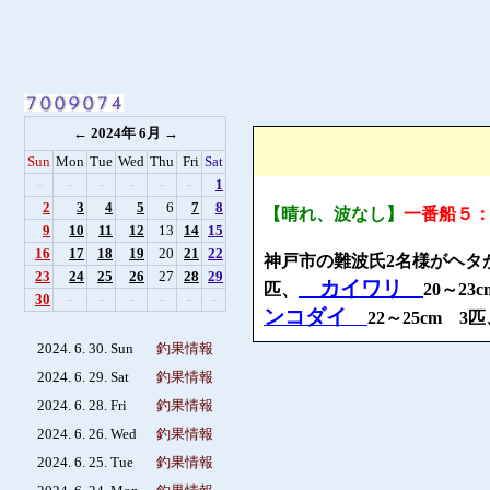
←
2024年 6月
→
Sun
Mon
Tue
Wed
Thu
Fri
Sat
-
-
-
-
-
-
1
2
3
4
5
6
7
8
【晴れ、波なし】
一番船５
9
10
11
12
13
14
15
16
17
18
19
20
21
22
神戸市の難波氏2名様がヘタ
23
24
25
26
27
28
29
カイワリ
匹、
20～23
30
-
-
-
-
-
-
ンコダイ
22～25cm 3
2024. 6. 30. Sun
釣果情報
2024. 6. 29. Sat
釣果情報
2024. 6. 28. Fri
釣果情報
2024. 6. 26. Wed
釣果情報
2024. 6. 25. Tue
釣果情報